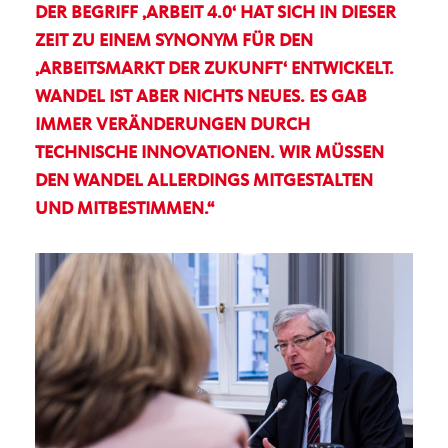
DER BEGRIFF ‚ARBEIT 4.0‘ HAT SICH IN DIESER
ZEIT ZU EINEM SYNONYM FÜR DEN
ARBEITSMARKT DER ZUKUNFT‘ ENTWICKELT.
WANDEL IST ABER NICHTS NEUES. ES GAB
IMMER VERÄNDERUNGEN DURCH
TECHNISCHE INNOVATIONEN. WIR MÜSSEN
DEN WANDEL ALLERDINGS MITGESTALTEN
UND MITBESTIMMEN.“